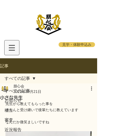
見学・体験申込み
記事
すべての記事
朋心会
すべての記事
2021年10月21日
小さな先生
お知らせ
先生から教えてもらった事を
稽古
きちんと受け継いで後輩たちに教えています
審査
なんだか微笑ましいですね
近況報告